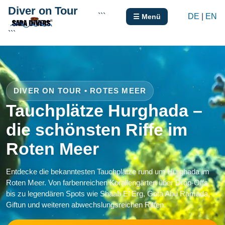
Diver on Tour
```
DE
|
EN
☰ Menü
```
DIVER ON TOUR • ROTES MEER
Tauchplätze Hurghada –
die schönsten Riffe im
Roten Meer
Entdecke die bekanntesten Tauchplätze rund um Hurghada im
Roten Meer. Von farbenreichen Korallengärten über Drop-Offs
bis zu legendären Spots wie Shaab El Erg, Gota Abu Ramada,
Giftun und weiteren abwechslungsreichen Riffen.